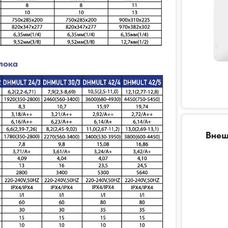
лока
Внеш