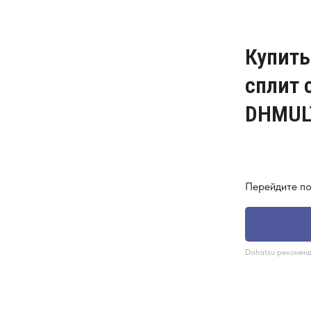
Купить
сплит 
DHMUL
Перейдите по
Dahаtsu рекоменд