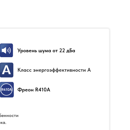
Уровень шума от 22 дБа
Класс энергоэффективности А
Фреон R410A
обенности
ка.