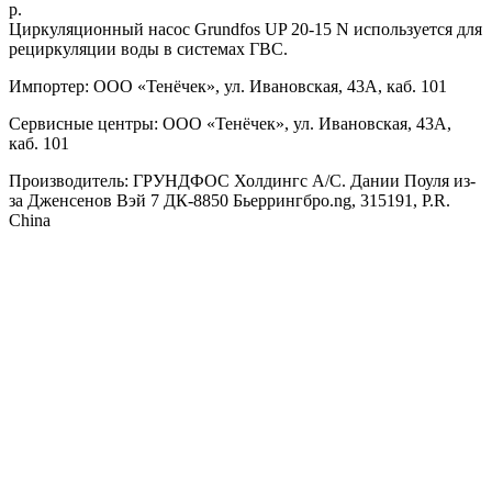
р.
Циркуляционный насос Grundfos UP 20-15 N используется для
рециркуляции воды в системах ГВС.
Импортер: ООО «Тенёчек», ул. Ивановская, 43А, каб. 101
Сервисные центры: ООО «Тенёчек», ул. Ивановская, 43А,
каб. 101
Производитель: ГРУНДФОС Холдингс А/С. Дании Поуля из-
за Дженсенов Вэй 7 ДК-8850 Бьеррингбро.ng, 315191, P.R.
China