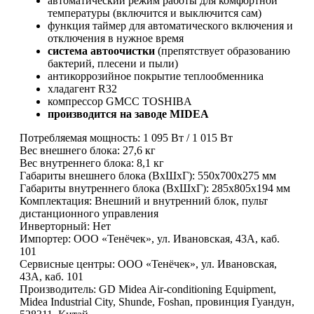
автоматический режим работы для комфортной
температуры (включится и выключится сам)
функция таймер для автоматического включения и
отключения в нужное время
система автоочистки
(препятствует образованию
бактерий, плесени и пыли)
антикоррозийное покрытие теплообменника
хладагент R32
компрессор GMCC TOSHIBA
производится на заводе MIDEA
Потребляемая мощность: 1 095 Вт / 1 015 Вт
Вес внешнего блока: 27,6 кг
Вес внутреннего блока: 8,1 кг
Габариты внешнего блока (ВхШхГ): 550x700x275 мм
Габариты внутреннего блока (ВхШхГ): 285х805x194 мм
Комплектация: Внешний и внутренний блок, пульт
дистанционного управления
Инверторный: Нет
Импортер: ООО «Тенёчек», ул. Ивановская, 43А, каб.
101
Сервисные центры: ООО «Тенёчек», ул. Ивановская,
43А, каб. 101
Производитель: GD Midea Air-conditioning Equipment,
Midea Industrial City, Shunde, Foshan, провинция Гуандун,