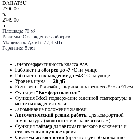
DAHATSU
2390,00
р.
2749,00
р.
Площадь: 70 м²
Режимы: Охлаждение / обогрев
Мощность: 7,2 кВт / 7,4 кВт
Гарантия: 5 лет
Энергоэффективность класса
A\А
Работает на
обогрев до -7 °C
на улице
Работает на
охлаждение до +43 °C
на улице
Уровень шума —
28 дБ
Компактный дизайн, ширина внутреннего блока
91 см
Функция
“Комфортный сон”
Функция
I-feel
: поддержание заданной температуры в
месте нахождения пульта
Запоминание положения жалюзи
Автоматический режим работы
для комфортной
температуры (включится и выключится сам)
Функция
таймер
для автоматического включения и
отключения в нужное время
Система автоочистки
(препятствует образованию