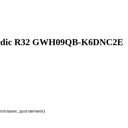
ordic R32 GWH09QB-K6DNС2E
тельнее, долговечнее)