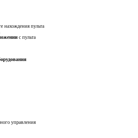
те нахождения пульта
а
ложении
с пульта
борудования
нного управления