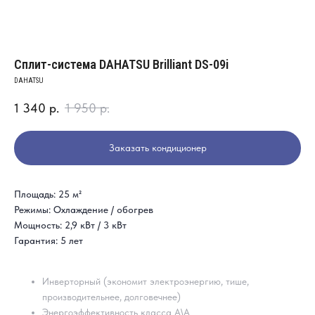
Сплит-система DAHATSU Brilliant DS-09i
DAHATSU
1 340
р.
1 950
р.
Заказать кондиционер
Площадь: 25 м²
Режимы: Охлаждение / обогрев
Мощность: 2,9 кВт / 3 кВт
Гарантия: 5 лет
Инверторный (экономит электроэнергию, тише,
производительнее, долговечнее)
Энергоэффективность класса A\А