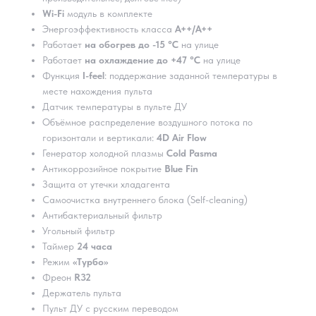
Wi-Fi
модуль в комплекте
Энергоэффективность класса
А++/А++
Работает
на обогрев до -15 °C
на улице
Работает
на охлаждение до +47 °C
на улице
Функция
I-feel
: поддержание заданной температуры в
месте нахождения пульта
Датчик температуры в пульте ДУ
Объёмное распределение воздушного потока по
горизонтали и вертикали:
4D Air Flow
Генератор холодной плазмы
Cold Pasma
Антикоррозийное покрытие
Blue Fin
Защита от утечки хладагента
Самоочистка внутреннего блока (Self-cleaning)
Антибактериальный фильтр
Угольный фильтр
Таймер
24 часа
Режим
«Турбо»
Фреон
R32
Держатель пульта
Пульт ДУ с русским переводом