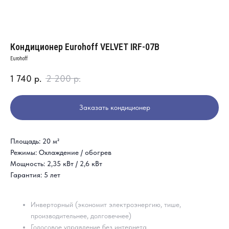
Кондиционер Eurohoff VELVET IRF-07B
Eurohoff
1 740
р.
2 200
р.
Заказать кондиционер
Площадь: 20 м²
Режимы: Охлаждение / обогрев
Мощность: 2,35 кВт / 2,6 кВт
Гарантия: 5 лет
Инверторный (экономит электроэнергию, тише,
производительнее, долговечнее)
Голосовое управление без интернета