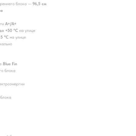
треннего блока —
96,5 cм
ba
сти
А+/A+
до +50 °C
на улице
15 °C
на улице
кально
ие
Blue Fin
го блока
ектроэнергии
 блока