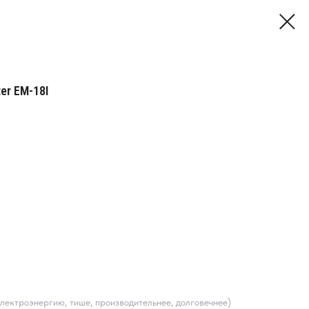
er EM-18I
лектроэнергию, тише, производительнее, долговечнее)