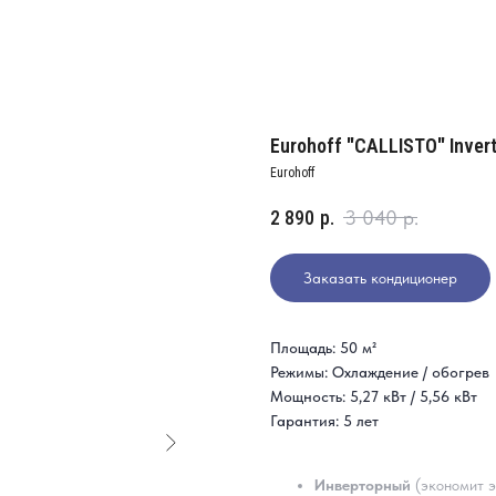
Eurohoff "CALLISTO" Invert
Eurohoff
2 890
р.
3 040
р.
Заказать кондиционер
Площадь: 50 м²
Режимы: Охлаждение / обогрев
Мощность: 5,27 кВт / 5,56 кВт
Гарантия: 5 лет
Инверторный
(экономит э