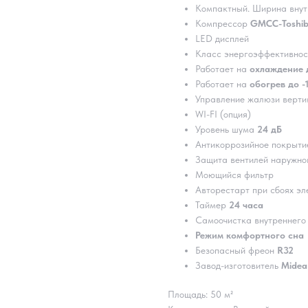
Компактный. Ширина вну
Компрессор
GMCC-Toshi
LED дисплей
Класс энергоэффективно
Работает на
охлаждение 
Работает на
обогрев до -
Управление жалюзи верти
WI-FI (опция)
Уровень шума
24 дБ
Антикоррозийное покрыт
Защита вентилей наружно
Моющийся фильтр
Авторестарт при сбоях эл
Таймер
24 часа
Самоочистка внутреннего
Режим комфортного сна
Безопасный фреон
R32
Завод-изготовитель
Midea
Площадь: 50 м²