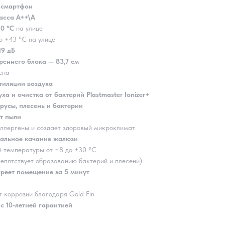
з смартфон
асса A++\A
10 °C
на улице
о +43 °C на улице
19 дБ
реннего блока — 83,7 см
сна
тиляции воздуха
а и очистка от бактерий Plastmaster Ionizer+
русы, плесень и бактерии
т пыли
т аллергены и создает здоровый микроклимат
тальное качание жалюзи
й температуры от +8 до +30 °C
репятствует образованию бактерий и плесени)
греет помещение за 5 минут
 коррозии благодаря Gold Fin
 с 10-летней гарантией