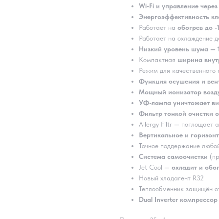
Wi-Fi и управление чере
Энергоэффективность кл
Работает на
обогрев до -
Работает на охлаждение д
Низкий уровень шума — 
Компактная
ширина внут
Режим для качественного 
Функция осушения и вен
Мощный ионизатор воздух
УФ-лампа уничтожает ви
Фильтр тонкой очистки о
Allergy Filtr — поглощае
Вертикальное и горизон
Точное поддержание любо
Система самоочистки
(п
Jet Cool —
охладит и обо
Новый хладагент R32
Теплообменник защищён от
Dual Inverter компрессор