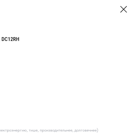
x DC12RH
ектроэнергию, тише, производительнее, долговечнее)