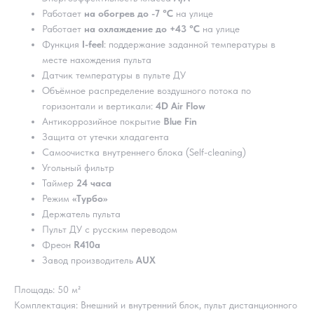
Работает
на обогрев до -7 °C
на улице
Работает
на охлаждение до +43 °C
на улице
Функция
I-feel
: поддержание заданной температуры в
месте нахождения пульта
Датчик температуры в пульте ДУ
Объёмное распределение воздушного потока по
горизонтали и вертикали:
4D Air Flow
Антикоррозийное покрытие
Blue Fin
Защита от утечки хладагента
Самоочистка внутреннего блока (Self-cleaning)
Угольный фильтр
Таймер
24 часа
Режим
«Турбо»
Держатель пульта
Пульт ДУ с русским переводом
Фреон
R410a
Завод производитель
AUX
Площадь: 50 м²
Комплектация: Внешний и внутренний блок, пульт дистанционного